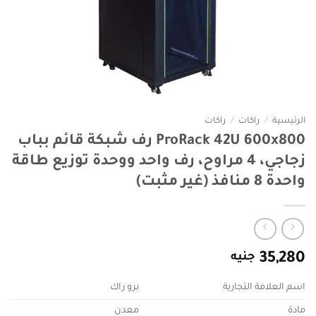
الرئيسية
/
راكات
/
راكات
ProRack 42U 600x800 رف شبكة قائم بباب
زجاجي، 4 مراوح، رف واحد ووحدة توزيع طاقة
واحدة 8 منافذ (غير مثبت)
35,280
جنيه
اسم العلامة التجارية
برو راك
مادة
معدن