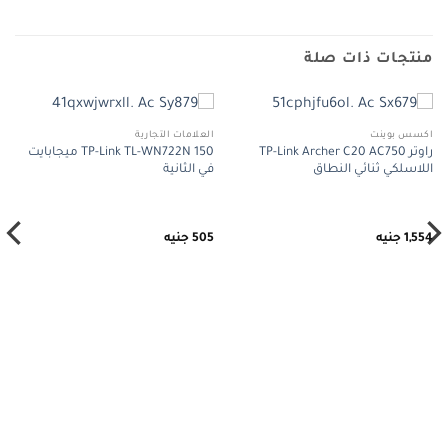
منتجات ذات صلة
اكسس بوينت
العلامات التجارية
راوتر TP-Link Archer C20 AC750
TP-Link TL-WN722N 150 ميجابايت
اللاسلكي ثنائي النطاق
في الثانية
1,554
جنيه
505
جنيه