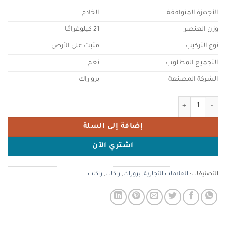
الأجهزة المتوافقة
الخادم
وزن العنصر
21 كيلوغرامًا
نوع التركيب
مثبت على الأرض
التجميع المطلوب
نعم
الشركة المصنعة
برو راك
كمية ProRack 42U 600x800Standing network rack with glass door, 4 fans, 1 shelf and 1 PDU 8 outlet (Not Installed)
إضافة إلى السلة
اشتري الآن
التصنيفات:
العلامات التجارية
,
بروراك
,
راكات
,
راكات