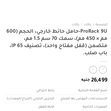
الرئيسية
/
راكات
/
راكات
ProRack 9U-حامل حائط خارجي، الحجم (600
مم × 450 مم)، سمك 70 سم 1.5 مم،
متضمن (قفل مفتاح واحد)، تصنيف IP 65،
باب صلب.
26,499
جنيه
اسم العلامة التجارية
رابط احترافي
الاستخدامات الموصى بها للمنتج
التخزين الخارجي (الجراج/المعدات)
المميزات الخاصة
قابلة للقفل