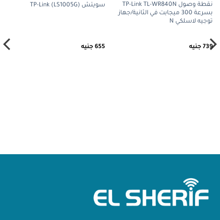
نقطة وصول TP-Link TL-WR840N
سويتش TP-Link (LS1005G)
بسرعة 300 ميجابت في الثانية/جهاز
توجيه لاسلكي N
739
جنيه
655
جنيه