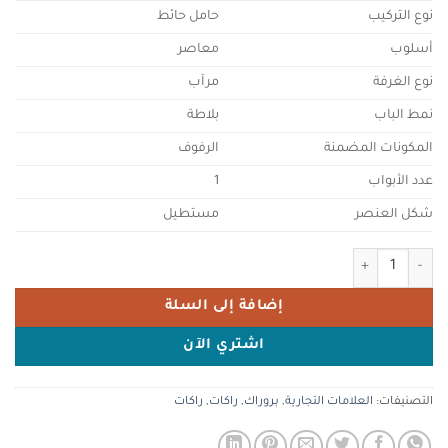
نوع التركيب
حامل حائط
أسلوب
معاصر
نوع الغرفة
مرآب
نمط الباب
بلاطة
المكونات المضمنة
الرفوف
عدد الأبواب
1
شكل العنصر
مستطيل
كمية ProRack 9U-outdoor wall mount,size (600mm*450mm) 70cm thickness 1.5mm, included (1 key lock) IP rating 65,solid door.
إضافة إلى السلة
اشتري الآن
التصنيفات:
العلامات التجارية
,
بروراك
,
راكات
,
راكات