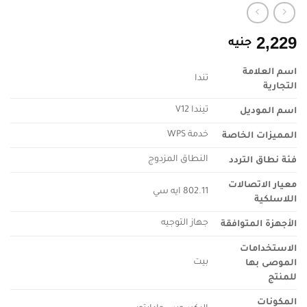
2,229
جنيه
اسم العلامة
تندا
التجارية
اسم الموديل
تيندا V12
المميزات الخاصة
خدمة WPS
فئة نطاق التردد
النطاق المزدوج
معيار الاتصالات
802.11 ايه سي
اللاسلكية
الأجهزة المتوافقة
جهاز التوجيه
الاستخدامات
الموصى بها
بيت
للمنتج
المكونات