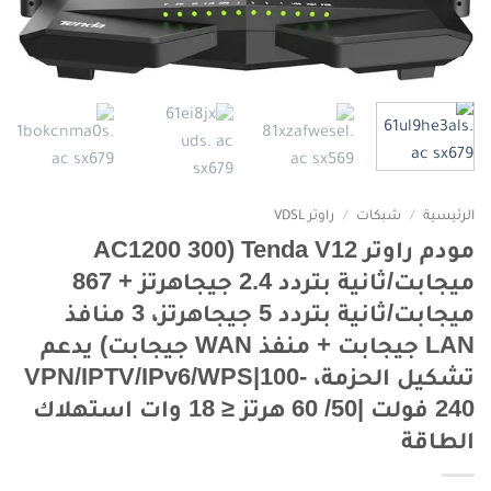
الرئيسية
/
شبكات
/
راوتر VDSL
مودم راوتر Tenda V12 (AC1200 300
ميجابت/ثانية بتردد 2.4 جيجاهرتز + 867
ميجابت/ثانية بتردد 5 جيجاهرتز، 3 منافذ
LAN جيجابت + منفذ WAN جيجابت) يدعم
تشكيل الحزمة، VPN/IPTV/IPv6/WPS|100-
240 فولت |50/ 60 هرتز ≤ 18 وات استهلاك
الطاقة