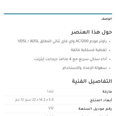
الوصف
حول هذا العنصر
راوتر مودم AC1200 واي فاي ثنائي النطاق VDSL / ADSL
تغطية لاسلكية فائقة
أداء سلكي سريع مع 4 منافذ جيجابت إيثرنت
سهولة الإعداد والاستخدام
التفاصيل الفنية
ماركة
أبعاد المنتج
‎22 × 14.2 × 5.9 سم؛ 72 جم
رقم موديل السلعة
‎V12