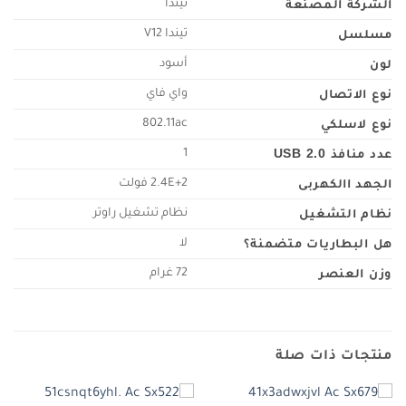
الشركة المصنعة
مسلسل
لون
نوع الاتصال
نوع لاسلكي
‎802.11ac
عدد منافذ USB 2.0
‎1
الجهد االكهربى
‎2.4E+2 فولت
نظام التشغيل
هل البطاريات متضمنة؟
وزن العنصر
‎72 غرام
منتجات ذات صلة