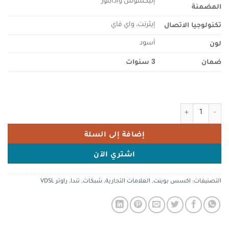
إليكسوس وادابتور
المضمنة
تكنولوجيا الاتصال
إيثرنت، واي فاي
لون
أسود
ضمان
3 سنوات
كمية Tenda V12 modem router (AC1200 300 Mbit/s at 2.4GHz + 867 Mbit/s at 5GHz, 3x gigabit LAN port +1x gigabit WAN) beamforming, supported VPN/IPTV/IPv6/ WPS|100-240V |50/ 60Hz ≤ 18W power consumption
إضافة إلى السلة
اشتري الآن
التصنيفات:
اكسس بوينت
,
العلامات التجارية
,
شبكات
,
تندا
,
راوتر VDSL