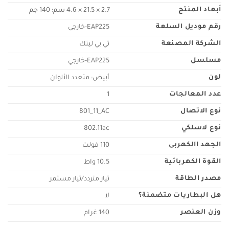
أبعاد المنتج
‎4.6 × 21.5 × 2.7 سم؛ 140 جم
رقم موديل السلعة
‎EAP225-خارجي
الشركة المصنعة
مسلسل
‎EAP225-خارجي
لون
عدد المعالجات
‎1
نوع الاتصال
‎801_11_AC
نوع لاسلكي
‎802.11ac
الجهد االكهربى
110 فولت
القوة الكهربائية
‎10.5 واط
مصدر الطاقة
هل البطاريات متضمنة؟
وزن العنصر
‎140 غرام