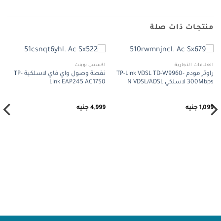
منتجات ذات صلة
العلامات التجارية
اكسس بوينت
راوتر مودم TP-Link VDSL TD-W9960-
نقطة وصول واي فاي لاسلكية TP-
300Mbps لاسلكي N VDSL/ADSL
Link EAP245 AC1750
1,099
جنيه
4,999
جنيه