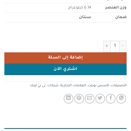
وزن العنصر
0.14 كيلوغرام
ضمان
سنتان
كمية TP-Link Eap225-outdoor Ac1200 Corporate Access Point
إضافة إلى السلة
اشتري الآن
التصنيفات:
اكسس بوينت
,
العلامات التجارية
,
شبكات
,
تي بي لينك