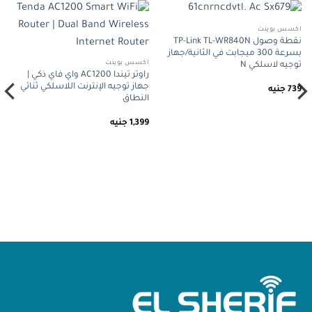
اكسس بوينت
نقطة وصول TP-Link TL-WR840N
بسرعة 300 ميجابت في الثانية/جهاز
اكسس بوينت
توجيه لاسلكي N
راوتر تيندا AC1200 واي فاي ذكي |
جهاز توجيه الإنترنت اللاسلكي ثنائي
739
جنيه
النطاق
1,399
جنيه