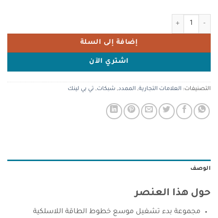
كمية TP-Link TL-WPA4220 AV500 Wi-Fi Powerline Extender Starter Kit (300Mbps)
إضافة إلى السلة
اشتري الآن
التصنيفات:
العلامات التجارية
,
الممدد
,
شبكات
,
تي بي لينك
الوصف
حول هذا العنصر
مجموعة بدء تشغيل موسع خطوط الطاقة اللاسلكية