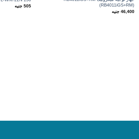
(RB4011iGS+RM)
505
جنيه
46,400
جنيه