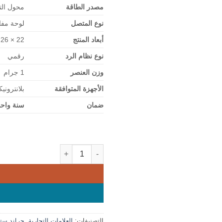
مصدر الطاقة
محول التي
نوع المتصل
لوحة مفا
أبعاد المنتج
22 × 26 × 8 سم
نوع نظام الرد
رقمي
وزن العنصر
1 جرام
الأجهزة المتوافقة
بلانتروني
ضمان
سنة واحد
كمية Grandstream GRP2601 IP Phone
التصنيفات:
العلامات التجارية
,
جراند ست