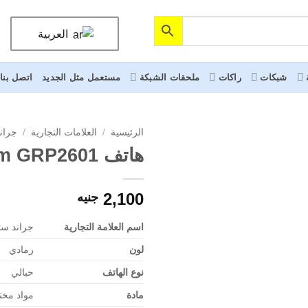
العربية
شبكات
راكات
ملحقات الشبكة
مستعمل مثل الجديد
اتصل بنا
الرئيسية
/
العلامات التجارية
/
جران
هاتف IP Grandstream GRP2601
2,100
جنيه
اسم العلامة التجارية
جراند ست
لون
رمادي
نوع الهاتف
حبالي
مادة
مواد مخت