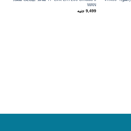
WAN
9,499
جنيه