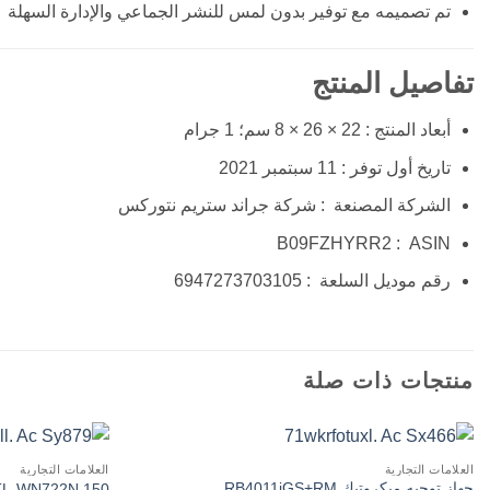
تم تصميمه مع توفير بدون لمس للنشر الجماعي والإدارة السهلة
تفاصيل المنتج
أبعاد المنتج :
22 × 26 × 8 سم؛ 1 جرام
تاريخ أول توفر :
11 سبتمبر 2021
الشركة المصنعة ‏ :
شركة جراند ستريم نتوركس
ASIN ‏ : ‎
B09FZHYRR2
رقم موديل السلعة ‏ : ‎
6947273703105
منتجات ذات صلة
العلامات التجارية
العلامات التجارية
جهاز توجيه ميكروتيك RB4011iGS+RM
TP-Link TL-WN722N 150 ميجا