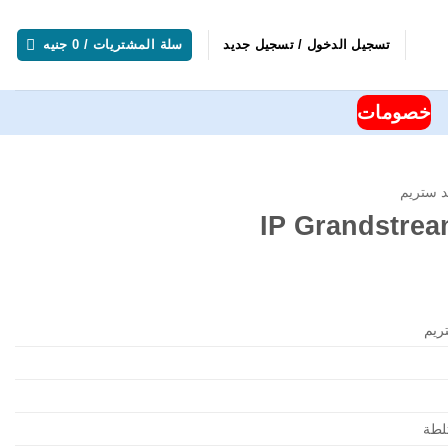
تسجيل الدخول / تسجيل جديد
سلة المشتريات /
0
جنيه
خصومات
د ستريم
ريم
لطة