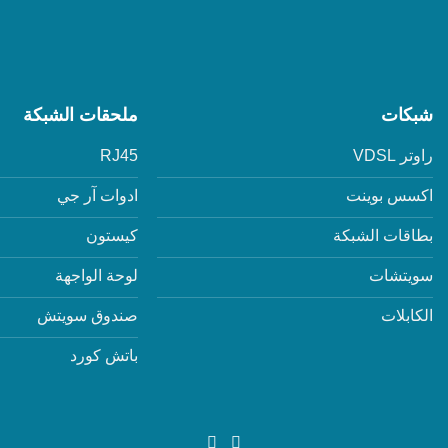
شبكات
ملحقات الشبكة
راوتر VDSL
RJ45
اكسس بوينت
ادوات آر جي
بطاقات الشبكة
كيستون
سويتشات
لوحة الواجهة
الكابلات
صندوق سويتش
باتش كورد