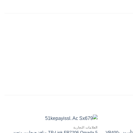
العلامات التجارية
راوتر مودم لاسلكي TP-Link Archer (أسود، VR400-
TP-Link ER7206 Omada 5 منافذ جيجابت متعدد