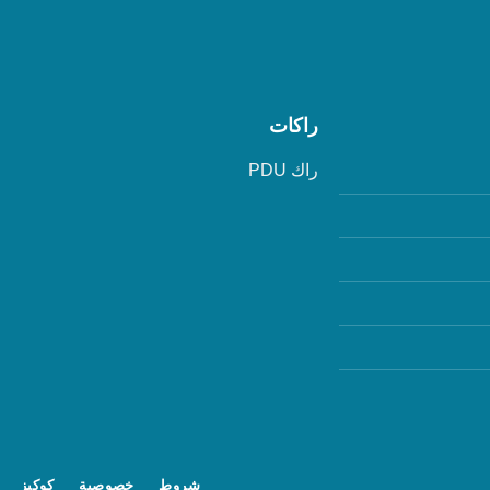
راكات
راك PDU
شروط
خصوصية
كوكيز